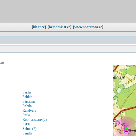
[
bb.tt.ee
]
[
helpdesk.tt.ee
]
[
www.saaremaa.ee
]
018
Parila
Pähkla
Pärsama
Rahtla
Randvere
Ratla
Roomassaare (2)
Sakla
Salme (2)
Sandla