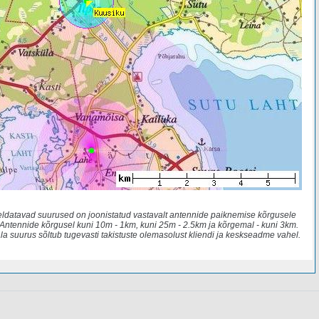
eldatavad suurused on joonistatud vastavalt antennide paiknemise kõrgusele
Antennide kõrgusel kuni 10m - 1km, kuni 25m - 2.5km ja kõrgemal - kuni 3km.
ala suurus sõltub tugevasti takistuste olemasolust kliendi ja keskseadme vahel.