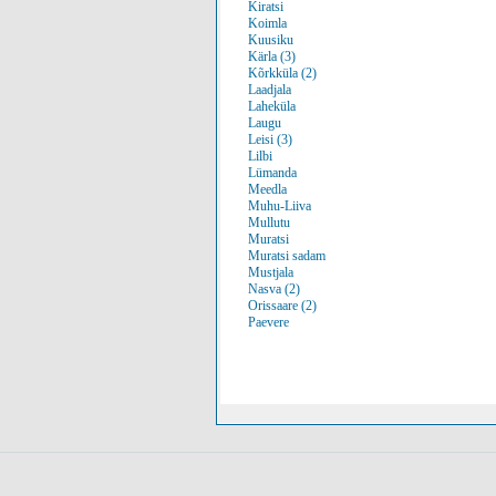
Kiratsi
Koimla
Kuusiku
Kärla (3)
Kõrkküla (2)
Laadjala
Laheküla
Laugu
Leisi (3)
Lilbi
Lümanda
Meedla
Muhu-Liiva
Mullutu
Muratsi
Muratsi sadam
Mustjala
Nasva (2)
Orissaare (2)
Paevere