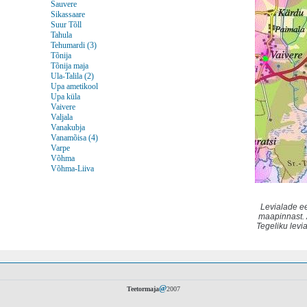
Sauvere
Sikassaare
Suur Tõll
Tahula
Tehumardi (3)
Tõnija
Tõnija maja
Ula-Talila (2)
Upa ametikool
Upa küla
Vaivere
Valjala
Vanakubja
Vanamõisa (4)
Varpe
Võhma
Võhma-Liiva
Levialade e
maapinnast. 
Tegeliku levi
@
Teetormaja
2007