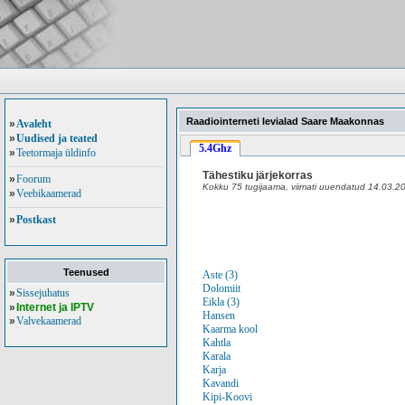
Raadiointerneti levialad Saare Maakonnas
»
Avaleht
»
Uudised ja teated
5.4Ghz
»
Teetormaja üldinfo
Tähestiku järjekorras
»
Foorum
Kokku 75 tugijaama, viimati uuendatud 14.03.2
»
Veebikaamerad
»
Postkast
Teenused
Aste (3)
Dolomiit
»
Sissejuhatus
Eikla (3)
»
Internet ja IPTV
Hansen
»
Valvekaamerad
Kaarma kool
Kahtla
Karala
Karja
Kavandi
Kipi-Koovi