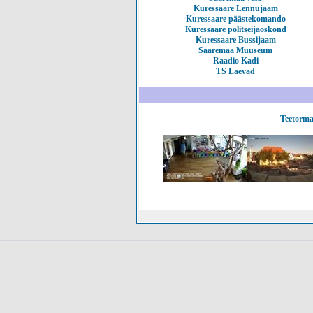
Kuressaare Lennujaam
Kuressaare päästekomando
Kuressaare politseijaoskond
Kuressaare Bussijaam
Saaremaa Muuseum
Raadio Kadi
TS Laevad
Teetorma