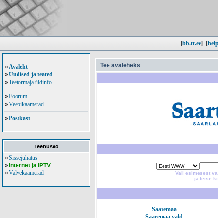
[
bb.tt.ee
]
[
help
Tee avaleheks
»
Avaleht
»
Uudised ja teated
»
Teetormaja üldinfo
»
Foorum
»
Veebikaamerad
»
Postkast
Teenused
»
Sissejuhatus
»
Internet ja IPTV
»
Valvekaamerad
Vali esimesest va
ja teise k
Saaremaa
Saaremaa vald