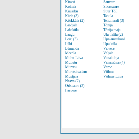
Kiratsi
Sauvere
Koimla
Sikassaare
Kuusiku
Suur Tõll
Kärla (3)
Tahula
Kõrkküla (2)
Tehumardi (3)
Laadjala
Tõnija
Laheküla
Tõnija maja
Laugu
Ula-Talila (2)
Leisi (3)
Upa ametikool
Lilbi
Upa küla
Lümanda
Vaivere
Meedla
Valjala
Muhu-Liiva
Vanakubja
Mullutu
Vanamõisa (4)
Muratsi
Varpe
Muratsi sadam
Võhma
Mustjala
Võhma-Liiva
Nasva (2)
Orissaare (2)
Paevere