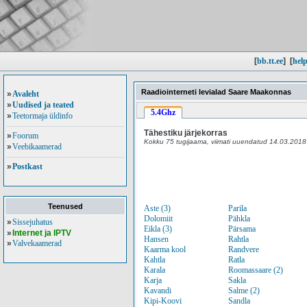
[
bb.tt.ee
]
[
help
Raadiointerneti levialad Saare Maakonnas
»
Avaleht
»
Uudised ja teated
5.4Ghz
»
Teetormaja üldinfo
Tähestiku järjekorras
»
Foorum
Kokku 75 tugijaama, viimati uuendatud 14.03.2018
»
Veebikaamerad
»
Postkast
Teenused
Aste (3)
Parila
Dolomiit
Pähkla
»
Sissejuhatus
Eikla (3)
Pärsama
»
Internet ja IPTV
Hansen
Rahtla
»
Valvekaamerad
Kaarma kool
Randvere
Kahtla
Ratla
Karala
Roomassaare (2)
Karja
Sakla
Kavandi
Salme (2)
Kipi-Koovi
Sandla