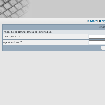
[
bb.tt.ee
]
[
help
Saad
Väljad, mis on märgitud tärniga, on kohustuslikud.
Kasutajanimi: *
e-posti aadress: *