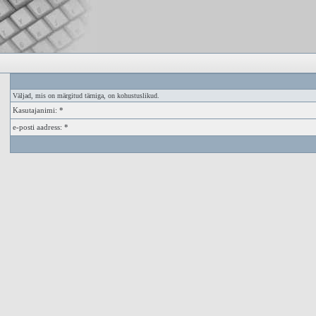
Väljad, mis on märgitud tärniga, on kohustuslikud.
Kasutajanimi: *
e-posti aadress: *