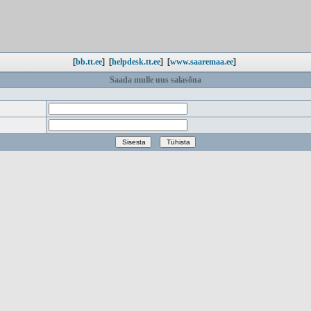
[
bb.tt.ee
]
[
helpdesk.tt.ee
]
[
www.saaremaa.ee
]
Saada mulle uus salasõna