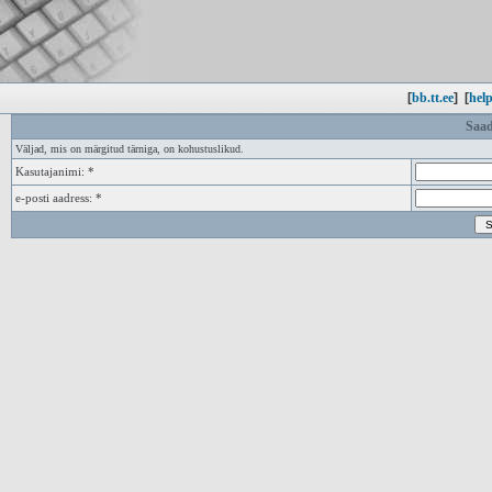
[
bb.tt.ee
]
[
help
Saad
Väljad, mis on märgitud tärniga, on kohustuslikud.
Kasutajanimi: *
e-posti aadress: *