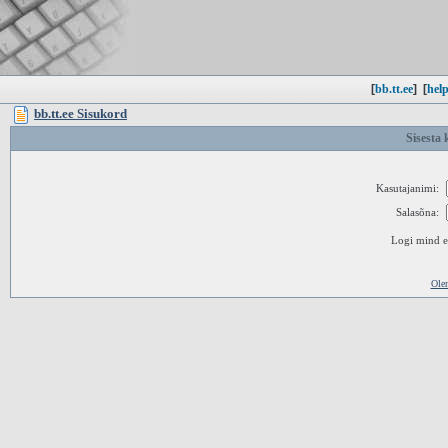
[
bb.tt.ee
]
[
help
bb.tt.ee Sisukord
Sisesta 
Kasutajanimi:
Salasõna:
Logi mind ed
Ole