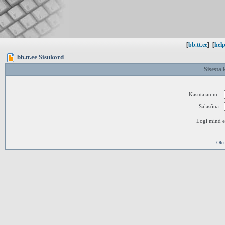
[
bb.tt.ee
]
[
help
bb.tt.ee Sisukord
Sisesta 
Kasutajanimi:
Salasõna:
Logi mind ed
Ole