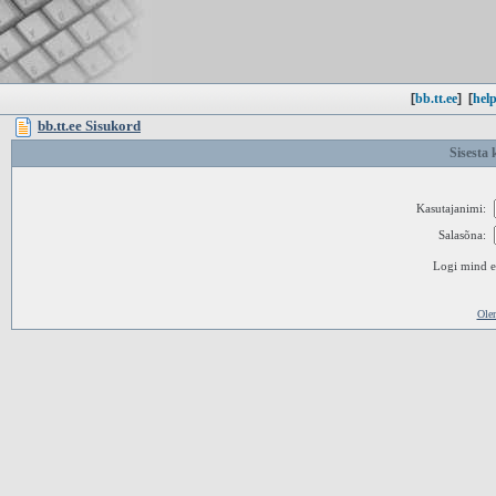
[
bb.tt.ee
]
[
help
bb.tt.ee Sisukord
Sisesta 
Kasutajanimi:
Salasõna:
Logi mind ed
Ole