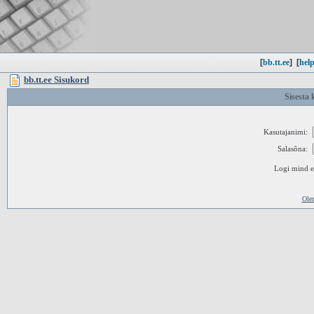
[
bb.tt.ee
]
[
help
bb.tt.ee Sisukord
Sisesta 
Kasutajanimi:
Salasõna:
Logi mind ed
Ole