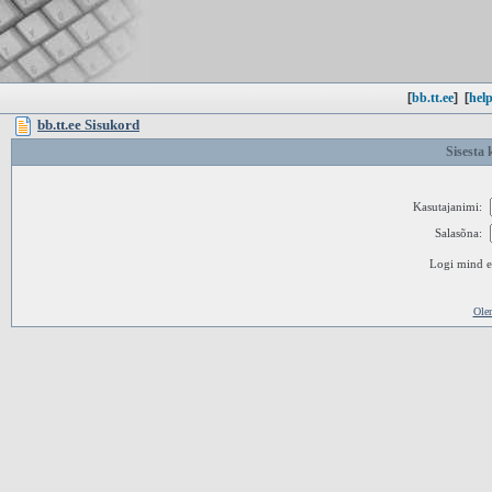
[
bb.tt.ee
]
[
help
bb.tt.ee Sisukord
Sisesta 
Kasutajanimi:
Salasõna:
Logi mind ed
Ole