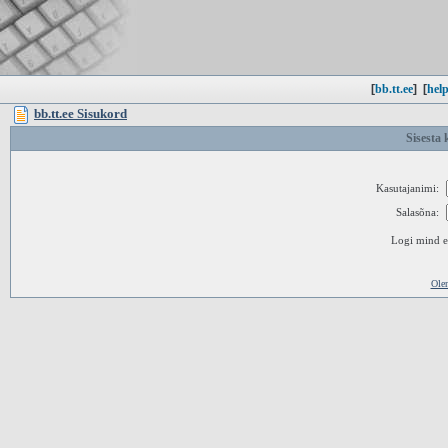
[
bb.tt.ee
]
[
help
bb.tt.ee Sisukord
Sisesta 
Kasutajanimi:
Salasõna:
Logi mind ed
Ole